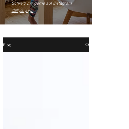
Schreib mir gerne auf Instagram
@lillyliayoga
Blog