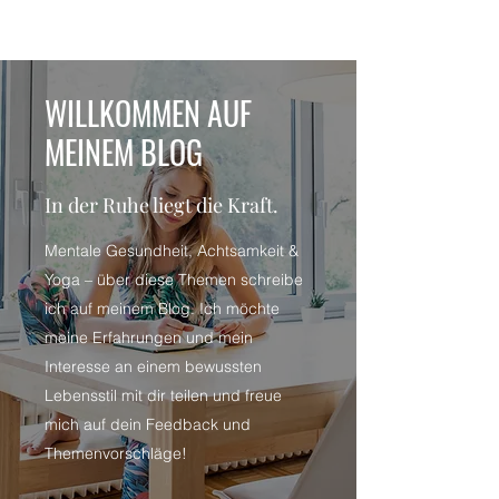
WILLKOMMEN AUF
MEINEM BLOG
In der Ruhe liegt die Kraft.
Mentale Gesundheit, Achtsamkeit &
Yoga – über diese Themen schreibe
ich auf meinem Blog. Ich möchte
meine Erfahrungen und mein
Interesse an einem bewussten
Lebensstil mit dir teilen und freue
mich auf dein Feedback und
Themenvorschläge!