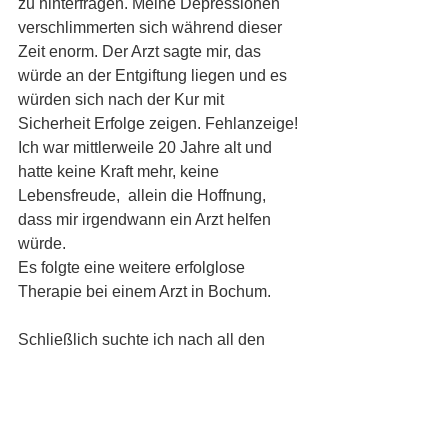
zu hinterfragen. Meine Depressionen 
verschlimmerten sich während dieser 
Zeit enorm. Der Arzt sagte mir, das 
würde an der Entgiftung liegen und es 
würden sich nach der Kur mit 
Sicherheit Erfolge zeigen. Fehlanzeige! 
Ich war mittlerweile 20 Jahre alt und 
hatte keine Kraft mehr, keine 
Lebensfreude,  allein die Hoffnung, 
dass mir irgendwann ein Arzt helfen 
würde. 
Es folgte eine weitere erfolglose 
Therapie bei einem Arzt in Bochum. 
Schließlich suchte ich nach all den 
Jahren endlich wieder meinen 
Hausarzt und Schilddrüsenspezialisten 
auf, der ursprünglich Hashimoto bei mir 
diagnostiziert hatte. Vor lauter 