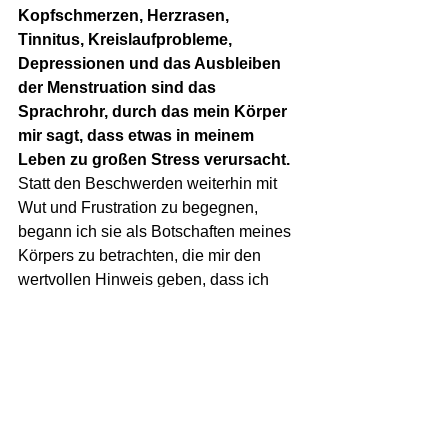
Kopfschmerzen, Herzrasen, 
Tinnitus, Kreislaufprobleme, 
Depressionen und das Ausbleiben 
der Menstruation sind das 
Sprachrohr, durch das mein Körper 
mir sagt, dass etwas in meinem 
Leben zu großen Stress verursacht.
Statt den Beschwerden weiterhin mit 
Wut und Frustration zu begegnen, 
begann ich sie als Botschaften meines 
Körpers zu betrachten, die mir den 
wertvollen Hinweis geben, dass ich 
achtsam sein sollte. Achtsam sein 
bedeutet hinzuschauen: Was 
verursacht den Stress und wie kann ich 
ihn vermeiden?
Als ich mit 13 Jahren die Diagnose 
Hashimoto bekam, sagte mein Arzt mir, 