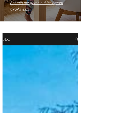
Schreib mir gerne auf Instagram
@lillyliayoga
Blog