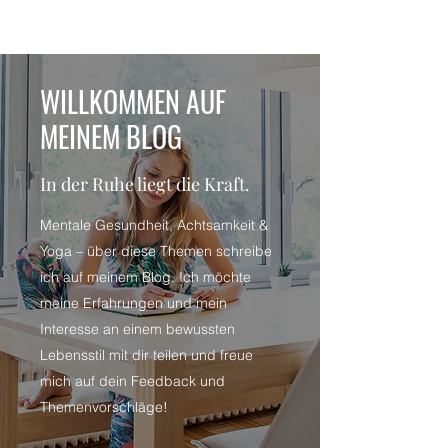
WILLKOMMEN AUF
MEINEM BLOG
In der Ruhe liegt die Kraft.
Mentale Gesundheit, Achtsamkeit &
Yoga – über diese Themen schreibe
ich auf meinem Blog. Ich möchte
meine Erfahrungen und mein
Interesse an einem bewussten
Lebensstil mit dir teilen und freue
mich auf dein Feedback und
Themenvorschläge!