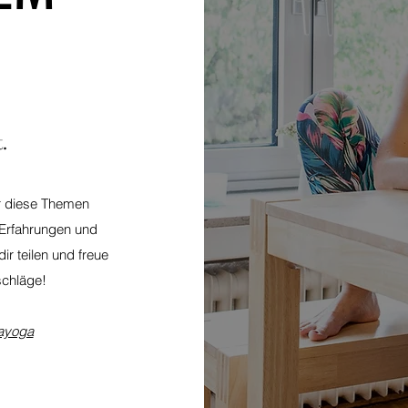
.
r diese Themen
 Erfahrungen und
r teilen und freue
chläge!
iayoga