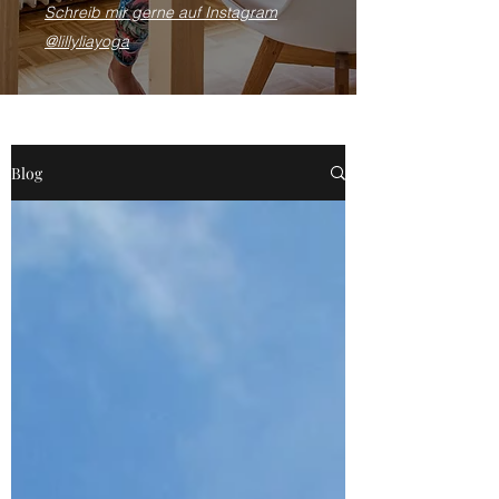
Schreib mir gerne auf Instagram
@lillyliayoga
Blog