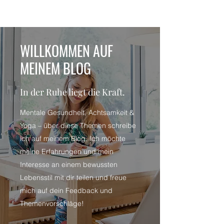
WILLKOMMEN AUF
MEINEM BLOG
In der Ruhe liegt die Kraft.
Mentale Gesundheit, Achtsamkeit &
Yoga – über diese Themen schreibe
ich auf meinem Blog. Ich möchte
meine Erfahrungen und mein
Interesse an einem bewussten
Lebensstil mit dir teilen und freue
mich auf dein Feedback und
Themenvorschläge!