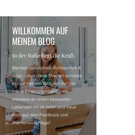
WILLKOMMEN AUF
MEINEM BLOG
In der Ruhe liegt die Kraft.
Mentale Gesundheit, Achtsamkeit &
Yoga – über diese Themen schreibe
ich auf meinem Blog. Ich möchte
meine Erfahrungen und mein
Interesse an einem bewussten
Lebensstil mit dir teilen und freue
mich auf dein Feedback und
Themenvorschläge!