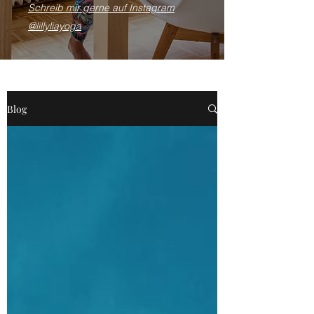
Schreib mir gerne auf Instagram
@lillyliayoga
Blog