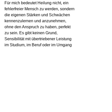
Für mich bedeutet Heilung nicht, ein 
fehlerfreier Mensch zu werden, sondern 
die eigenen Stärken und Schwächen 
kennenzulernen und anzunehmen, 
ohne den Anspruch zu haben, perfekt 
zu sein. Es gibt keinen Grund, 
Sensibilität mit übertriebener Leistung 
im Studium, im Beruf oder im Umgang 
mit sich selber zu entschuldigen. Gute 
Noten oder ein bestimmtes Gewicht 
sind nicht der Schlüssel zum Glück. 
Perfektionsstreben hat mich auf 
meinem Weg bisher nie 
weitergebracht, sondern auf viele 
Umwege geleitet. Was mich wirklich 
weitergebracht hat, war die Erkenntnis, 
dass mir kein dickes Fell wachsen wird 
und dass ein dickes Fell auch gar nicht 
wünschenswert wäre, da es 